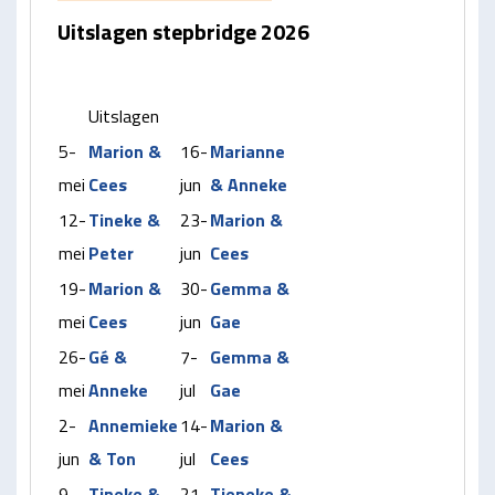
Uitslagen stepbridge 2026
Uitslagen
5-
Marion &
16-
Marianne
mei
Cees
jun
& Anneke
12-
Tineke &
23-
Marion &
mei
Peter
jun
Cees
19-
Marion &
30-
Gemma &
mei
Cees
jun
Gae
26-
Gé &
7-
Gemma &
mei
Anneke
jul
Gae
2-
Annemieke
14-
Marion &
jun
& Ton
jul
Cees
9-
Tineke &
21-
Tieneke &