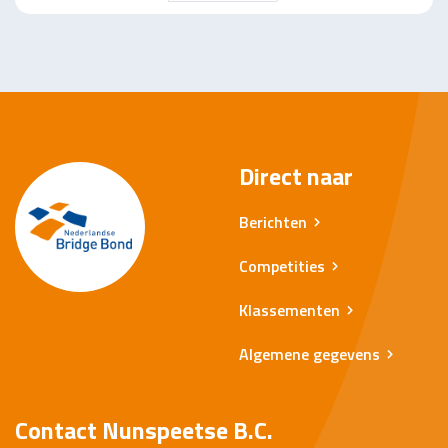
Direct naar
Berichten
Competities
Klassementen
Algemene gegevens
Contact Nunspeetse B.C.